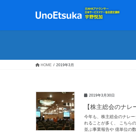
コ
ナ
ン
ビ
テ
ゲ
ン
ー
ツ
シ
へ
ョ
ス
ン
キ
に
ッ
移
HOME
2019年3月
プ
動
2019年3月30日
【株主総会のナレ
今年も、株主総会のナレー
れることが多く、 こちら
並ぶ事業報告や 億単位の数