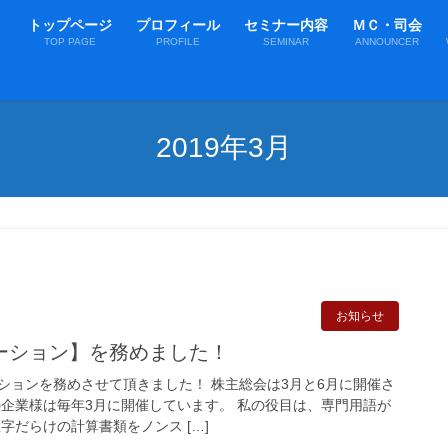
トップページ
プロフィール
セミナー内容
ＭＣ・司会
TOP PAGE
PROFILE
SEMINAR
ANNOUNCER
2019年3月
お知らせ
ーション】を務めました！
ションを務めさせて頂きました！ 株主総会は3月と6月に開催さ
の企業様は毎年3月に開催しています。 私の役目は、専門用語が
字だらけの計算書類をノンス […]