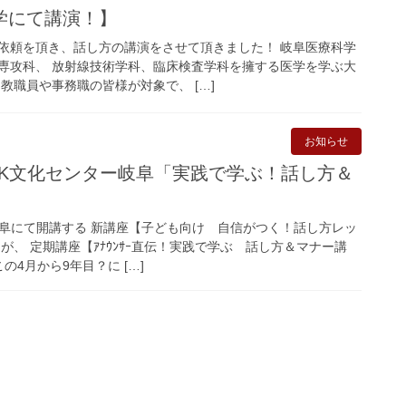
学にて講演！】
依頼を頂き、話し方の講演をさせて頂きました！ 岐阜医療科学
専攻科、 放射線技術学科、臨床検査学科を擁する医学を学ぶ大
教職員や事務職の皆様が対象で、 […]
お知らせ
HK文化センター岐阜「実践で学ぶ！話し方＆
岐阜にて開講する 新講座【子ども向け 自信がつく！話し方レッ
が、 定期講座【ｱﾅｳﾝｻｰ直伝！実践で学ぶ 話し方＆マナー講
の4月から9年目？に […]