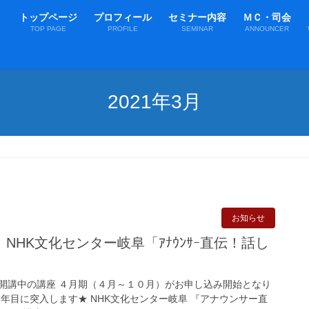
トップページ
プロフィール
セミナー内容
ＭＣ・司会
TOP PAGE
PROFILE
SEMINAR
ANNOUNCER
2021年3月
お知らせ
NHK文化センター岐阜「ｱﾅｳﾝｻｰ直伝！話し
開講中の講座 ４月期（４月～１０月）がお申し込み開始となり
年目に突入します★ NHK文化センター岐阜 『アナウンサー直