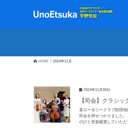
コ
ナ
ン
ビ
テ
ゲ
ン
ー
ツ
シ
へ
ョ
ス
ン
キ
に
ッ
移
HOME
2024年11月
プ
動
2024年11月30日
【司会】クラシッ
某ロータリークラブ財団地
司会を仰せつかりました。
のびと音楽鑑賞していただく