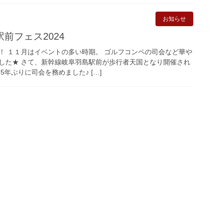
お知らせ
前フェス2024
！ １１月はイベントの多い時期。 ゴルフコンペの司会など華や
した★ さて、新幹線岐阜羽島駅前が歩行者天国となり開催され
5年ぶりに司会を務めました♪ […]