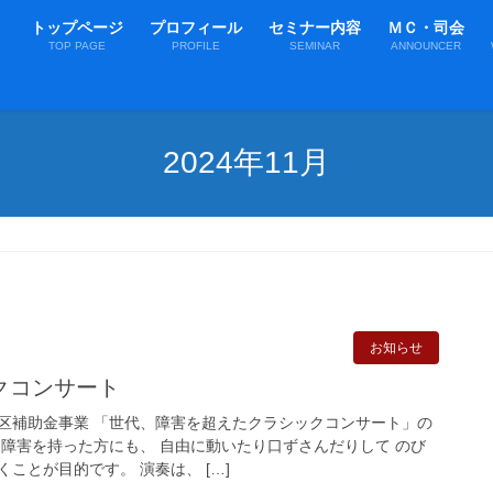
トップページ
プロフィール
セミナー内容
ＭＣ・司会
TOP PAGE
PROFILE
SEMINAR
ANNOUNCER
2024年11月
お知らせ
クコンサート
区補助金事業 「世代、障害を超えたクラシックコンサート」の
 障害を持った方にも、 自由に動いたり口ずさんだりして のび
ことが目的です。 演奏は、 […]