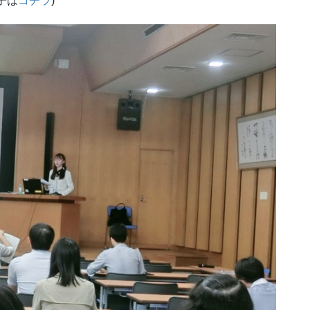
子は
コチラ
)