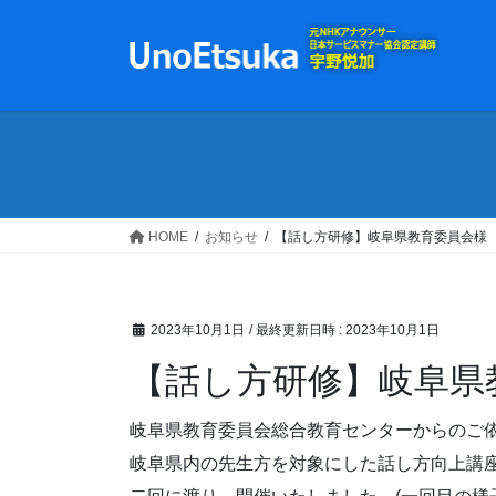
コ
ナ
ン
ビ
テ
ゲ
ン
ー
ツ
シ
へ
ョ
ス
ン
キ
に
ッ
移
HOME
お知らせ
【話し方研修】岐阜県教育委員会様
プ
動
2023年10月1日
/ 最終更新日時 :
2023年10月1日
【話し方研修】岐阜県
岐阜県教育委員会総合教育センターからのご
岐阜県内の先生方を対象にした話し方向上講