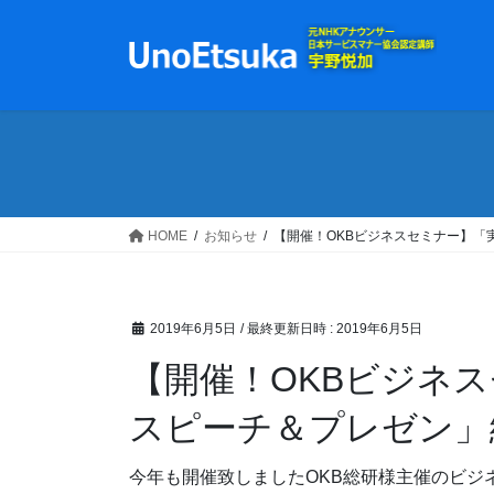
コ
ナ
ン
ビ
テ
ゲ
ン
ー
ツ
シ
へ
ョ
ス
ン
キ
に
ッ
移
HOME
お知らせ
【開催！OKBビジネスセミナー】「
プ
動
2019年6月5日
/ 最終更新日時 :
2019年6月5日
【開催！OKBビジネ
スピーチ＆プレゼン」
今年も開催致しましたOKB総研様主催のビジ