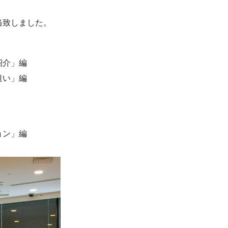
当致しました。
紹介」編
遣い」編
ョン」編