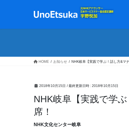
コ
ナ
ン
ビ
テ
ゲ
ン
ー
ツ
シ
へ
ョ
ス
ン
キ
に
ッ
移
HOME
お知らせ
NHK岐阜【実践で学ぶ！話し方&マ
プ
動
2018年10月15日
/ 最終更新日時 :
2018年10月15日
NHK岐阜【実践で学
席！
NHK文化センター岐阜