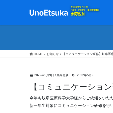
コ
ナ
ン
ビ
テ
ゲ
ン
ー
ツ
シ
へ
ョ
ス
ン
キ
に
ッ
移
HOME
お知らせ
【コミュニケーション研修】岐阜医
プ
動
2022年5月9日
/ 最終更新日時 :
2022年5月9日
【コミュニケーション
今年も岐阜医療科学大学様からご依頼をいた
新一年生対象にコミュニケーション研修を行