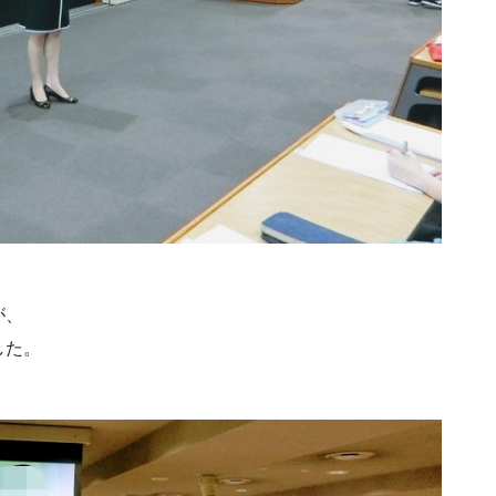
が、
した。
。