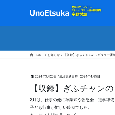
コ
ナ
ン
ビ
テ
ゲ
ン
ー
ツ
シ
へ
ョ
ス
ン
キ
に
ッ
移
HOME
お知らせ
【収録】ぎふチャンのレギュラー番
プ
動
2024年3月25日
/ 最終更新日時 :
2024年4月5日
【収録】ぎふチャンの
3月は、仕事の他に卒業式や謝恩会、進学準備
子ども行事が忙しい時期でした。