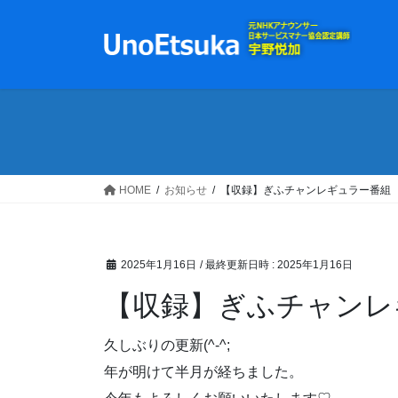
コ
ナ
ン
ビ
テ
ゲ
ン
ー
ツ
シ
へ
ョ
ス
ン
キ
に
ッ
移
HOME
お知らせ
【収録】ぎふチャンレギュラー番組
プ
動
2025年1月16日
/ 最終更新日時 :
2025年1月16日
【収録】ぎふチャンレ
久しぶりの更新(^-^;
年が明けて半月が経ちました。