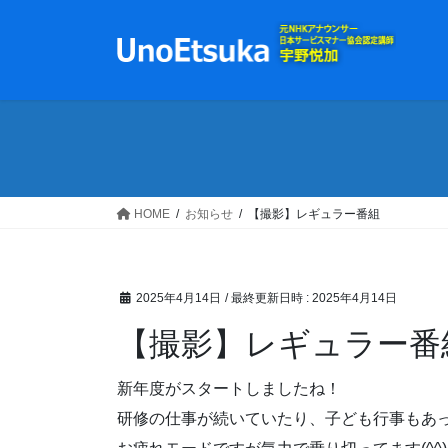
コ
ナ
ン
ビ
テ
ゲ
ン
ー
ツ
シ
へ
ョ
ス
ン
キ
に
ッ
移
HOME
お知らせ
【撮影】レギュラー番組
プ
動
2025年4月14日
/ 最終更新日時 :
2025年4月14日
【撮影】レギュラー番
新年度がスタートしましたね！
研修の仕事が続いていたり、子ども行事もあ