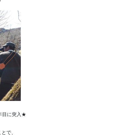
/
年目に突入★
ことで、